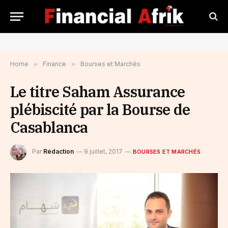
Home
»
Finance
»
Bourses et Marchés
Le titre Saham Assurance
plébiscité par la Bourse de
Casablanca
Par
Rédaction
9 juillet, 2017
BOURSES ET MARCHÉS