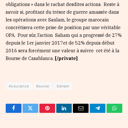
obligations » dans le rachat desdites actions. Reste à
savoir si, profitant du trésor de guerre amassée dans
les opérations avec Sanlam, le groupe marocain
concrétisera cette prise de position par une véritable
OPA. Pour sûr, l’action Saham qui a progressé de 27%
depuis le 1er janvier 2017et de 52% depuis début
2016 sera forcément une valeur à suivre cet été à la
Bourse de Casablanca.
[/private]
Assurance
Bourse
Saham
Facebook
Twitter
Pinterest
LinkedIn
Email
Telegram
Whats