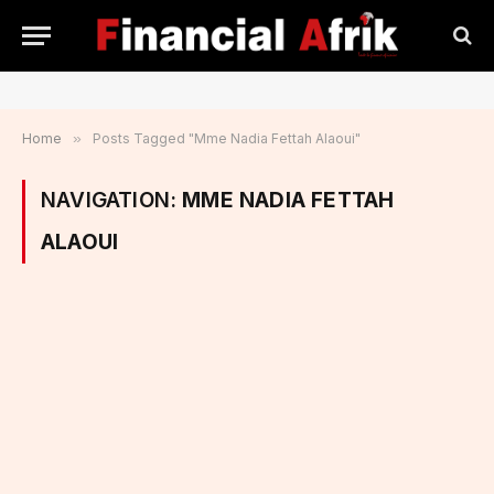
Home
»
Posts Tagged "Mme Nadia Fettah Alaoui"
NAVIGATION:
MME NADIA FETTAH
ALAOUI