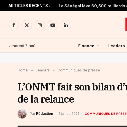
ARTICLES RECENTS :
Facebook
X
Instagram
YouTube
LinkedIn
(Twitter)
vendredi 7 août
Finance
Leaders
Home
»
Leaders
»
Communiqués de presse
L’ONMT fait son bilan d’
de la relance
Par
Rédaction
1 juillet, 2021
COMMUNIQUÉS DE PRESS