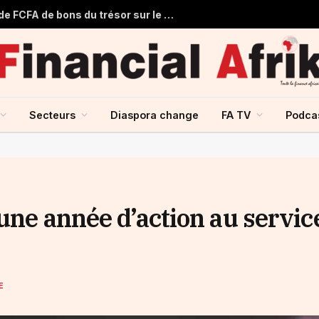
Le Sénégal lève 60,500 milliards de FCFA de bons du trésor sur le marché financier de l’UMOA
Secteurs
Diaspora change
FA TV
Podca
une année d’action au servic
E