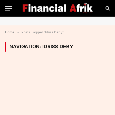
Home
»
Posts Tagged "Idriss Deby"
NAVIGATION:
IDRISS DEBY