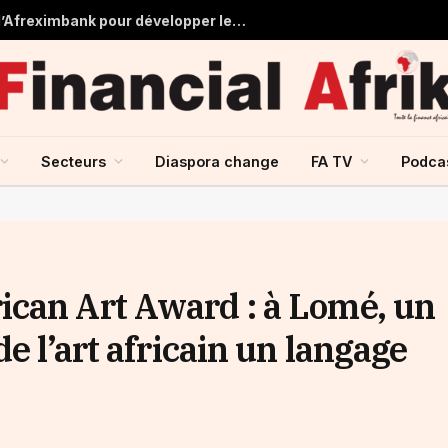
Tchad : près de 125 millions USD d’Afreximbank pour développer les infrastructures et le commerce
Secteurs
Diaspora change
FA TV
Podca
can Art Award : à Lomé, un
e l’art africain un langage