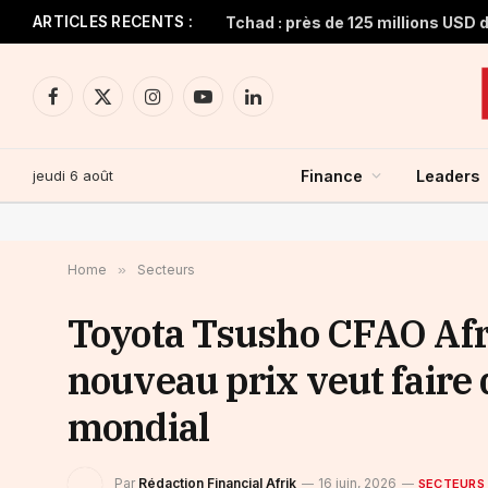
ARTICLES RECENTS :
Facebook
X
Instagram
YouTube
LinkedIn
(Twitter)
jeudi 6 août
Finance
Leaders
Home
»
Secteurs
Toyota Tsusho CFAO Afri
nouveau prix veut faire d
mondial
Par
Rédaction Financial Afrik
16 juin, 2026
SECTEURS