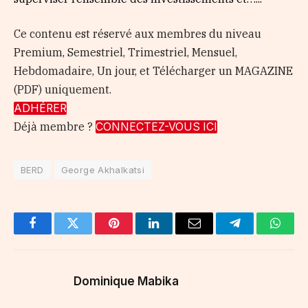
Ce contenu est réservé aux membres du niveau
Premium, Semestriel, Trimestriel, Mensuel,
Hebdomadaire, Un jour, et Télécharger un MAGAZINE
(PDF) uniquement.
ADHÉRER
Déjà membre ?
CONNECTEZ-VOUS ICI
BERD
George Akhalkatsi
Facebook
Twitter
Pinterest
LinkedIn
Email
Telegram
Whats
Dominique Mabika