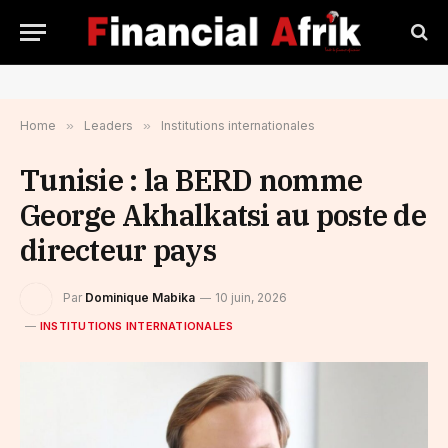
Home
»
Leaders
»
Institutions internationales
Tunisie : la BERD nomme
George Akhalkatsi au poste de
directeur pays
Par
Dominique Mabika
10 juin, 2026
INSTITUTIONS INTERNATIONALES