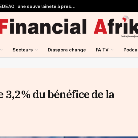
Guinée et monnaie unique de la CEDEAO : une souveraineté à préserver, une intégration à repenser
Secteurs
Diaspora change
FA TV
Podca
e 3,2% du bénéfice de la