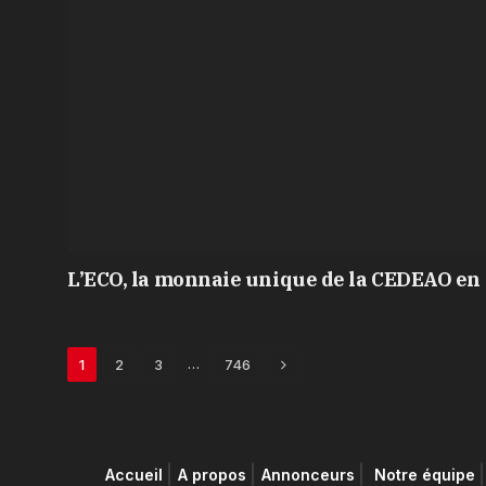
L’ECO, la monnaie unique de la CEDEAO en 
Next
…
1
2
3
746
Accueil
A propos
Annonceurs
Notre équipe