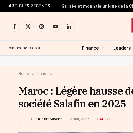
ARTICLES RECENTS :
Facebook
X
Instagram
YouTube
LinkedIn
(Twitter)
dimanche 9 août
Finance
Leaders
Home
»
Leaders
Maroc : Légère hausse d
société Salafin en 2025
Par
Albert Savana
12 mai, 2026
LEADERS