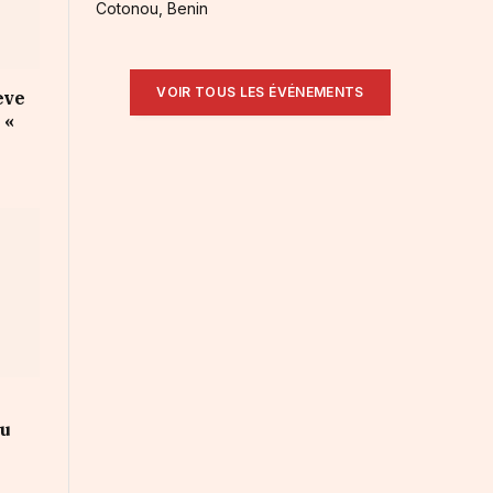
Cotonou, Benin
VOIR TOUS LES ÉVÉNEMENTS
ève
 «
au