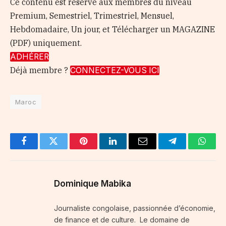
Ce contenu est réservé aux membres du niveau
Premium, Semestriel, Trimestriel, Mensuel,
Hebdomadaire, Un jour, et Télécharger un MAGAZINE
(PDF) uniquement.
ADHÉRER
Déjà membre ?
CONNECTEZ-VOUS ICI
Maroc
Facebook
Twitter
Pinterest
LinkedIn
Email
Telegram
Whats
Dominique Mabika
Journaliste congolaise, passionnée d’économie,
de finance et de culture. Le domaine de