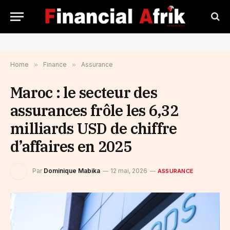
Home
»
Finance
»
Assurance
Maroc : le secteur des
assurances frôle les 6,32
milliards USD de chiffre
d’affaires en 2025
Par
Dominique Mabika
12 mai, 2026
ASSURANCE