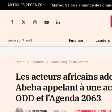
ARTICLES RECENTS :
Maroc: Valoris annonce des change
Facebook
X
Instagram
YouTube
LinkedIn
(Twitter)
vendredi 7 août
Finance
Leaders
Home
»
Leaders
»
Communiqués de presse
Les acteurs africains ad
Abeba appelant à une ac
ODD et l’Agenda 2063
Par
Rédaction
5 mai, 2026
COMMUNIQUÉS DE PRESS