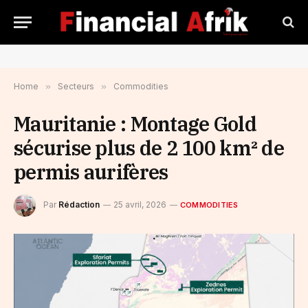
Home
»
Secteurs
»
Commodities
Mauritanie : Montage Gold
sécurise plus de 2 100 km² de
permis aurifères
Par
Rédaction
25 avril, 2026
COMMODITIES