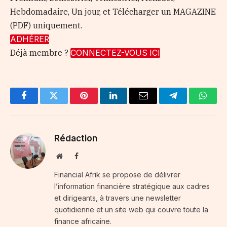
Hebdomadaire, Un jour, et Télécharger un MAGAZINE
(PDF) uniquement.
ADHÉRER
Déjà membre ?
CONNECTEZ-VOUS ICI
Facebook
Twitter
Pinterest
LinkedIn
Email
Telegram
Whats
Rédaction
Website
Facebook
Financial Afrik se propose de délivrer
l’information financière stratégique aux cadres
et dirigeants, à travers une newsletter
quotidienne et un site web qui couvre toute la
finance africaine.