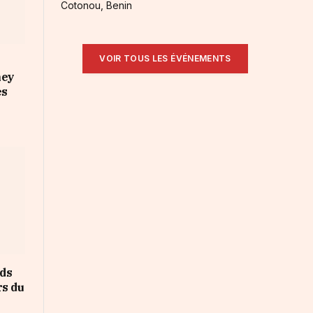
Cotonou, Benin
VOIR TOUS LES ÉVÉNEMENTS
ney
es
rds
rs du