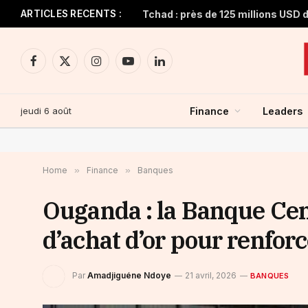
ARTICLES RECENTS :
Facebook
X
Instagram
YouTube
LinkedIn
(Twitter)
jeudi 6 août
Finance
Leaders
Home
»
Finance
»
Banques
Ouganda : la Banque Ce
d’achat d’or pour renfor
Par
Amadjiguéne Ndoye
21 avril, 2026
BANQUES