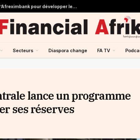
Tchad : près de 125 millions USD d’Afreximbank pour développer les infrastructures et le commerce
Secteurs
Diaspora change
FA TV
Podca
ntrale lance un programme
cer ses réserves