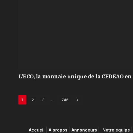
L’ECO, la monnaie unique de la CEDEAO en 
Next
…
1
2
3
746
Accueil
A propos
Annonceurs
Notre équipe