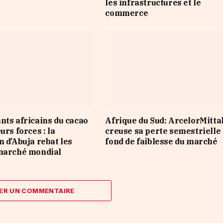
les infrastructures et le
commerce
nts africains du cacao
Afrique du Sud: ArcelorMitta
urs forces : la
creuse sa perte semestrielle
n d’Abuja rebat les
fond de faiblesse du marché
 marché mondial
ER UN COMMENTAIRE