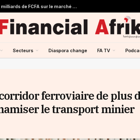
Togo : Le Trésor Public obtient 22 milliards de FCFA sur le marché financier de l’UMOA
Secteurs
Diaspora change
FA TV
Podca
rridor ferroviaire de plus 
namiser le transport minier