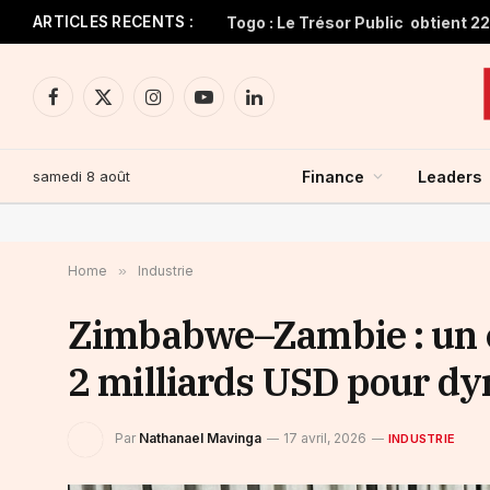
ARTICLES RECENTS :
Facebook
X
Instagram
YouTube
LinkedIn
(Twitter)
samedi 8 août
Finance
Leaders
Home
»
Industrie
Zimbabwe–Zambie : un co
2 milliards USD pour dy
Par
Nathanael Mavinga
17 avril, 2026
INDUSTRIE