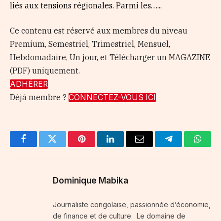
liés aux tensions régionales. Parmi les…...
Ce contenu est réservé aux membres du niveau
Premium, Semestriel, Trimestriel, Mensuel,
Hebdomadaire, Un jour, et Télécharger un MAGAZINE
(PDF) uniquement.
ADHÉRER
Déjà membre ?
CONNECTEZ-VOUS ICI
Facebook
Twitter
Pinterest
LinkedIn
Email
Telegram
Whats
Dominique Mabika
Journaliste congolaise, passionnée d’économie,
de finance et de culture. Le domaine de