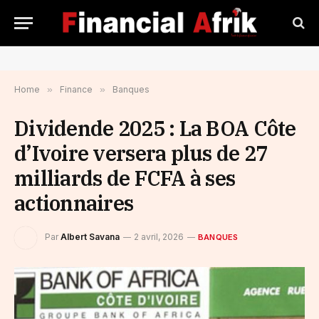
Home
»
Finance
»
Banques
Dividende 2025 : La BOA Côte
d’Ivoire versera plus de 27
milliards de FCFA à ses
actionnaires
Par
Albert Savana
2 avril, 2026
BANQUES