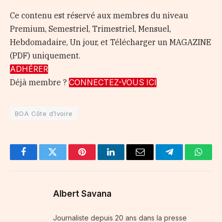
Ce contenu est réservé aux membres du niveau
Premium, Semestriel, Trimestriel, Mensuel,
Hebdomadaire, Un jour, et Télécharger un MAGAZINE
(PDF) uniquement.
ADHÉRER
Déjà membre ?
CONNECTEZ-VOUS ICI
BOA Côte d’Ivoire
Facebook
Twitter
Pinterest
LinkedIn
Email
Telegram
Whats
Albert Savana
Journaliste depuis 20 ans dans la presse