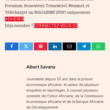
Premium, Semestriel, Trimestriel, Mensuel, et
Télécharger un MAGAZINE (PDF) uniquement.
ADHÉRER
Déjà membre ?
CONNECTEZ-VOUS ICI
Facebook
Twitter
Pinterest
LinkedIn
Email
Telegram
Whats
Albert Savana
Journaliste depuis 20 ans dans la presse
économique africaine et auteur de plusieurs
enquêtes et reportages. A couvert plusieurs
sommets de l’Union Africaine, de la Commission
économique africaine et de la Banque Africaine
de Développement.