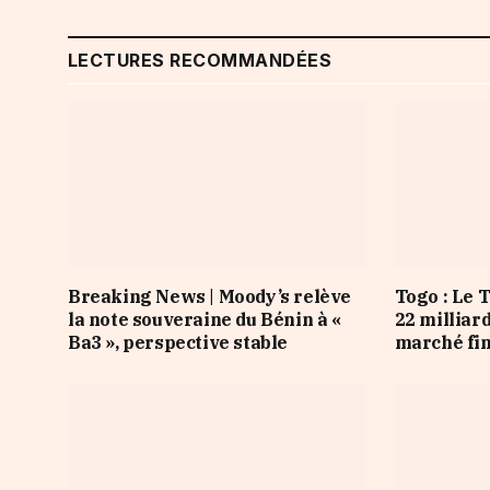
LECTURES RECOMMANDÉES
Breaking News | Moody’s relève
Togo : Le 
la note souveraine du Bénin à «
22 milliar
Ba3 », perspective stable
marché fi