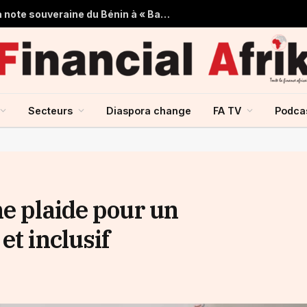
Breaking News | Moody’s relève la note souveraine du Bénin à « Ba3 », perspective stable
Secteurs
Diaspora change
FA TV
Podca
ne plaide pour un
et inclusif