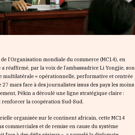
e de l’Organisation mondiale du commerce (MC14), en
a réaffirmé, par la voix de l’ambassadrice Li Yongjie, son
multilatérale « opérationnelle, performative et centrée
 27 mars face à des journalistes issus des pays les moins
ment, Pékin a déroulé une ligne stratégique claire :
et renforcer la coopération Sud-Sud.
ielle organisée sur le continent africain, cette MC14
ons commerciales et de remise en cause du système
t face à des défis sérieux », a rappelé la diplomate