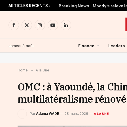
ARTICLES RECENTS :
Facebook
X
Instagram
YouTube
LinkedIn
(Twitter)
samedi 8 août
Finance
Leaders
Home
»
A la Une
OMC : à Yaoundé, la Chi
multilatéralisme rénové 
Par
Adama WADE
28 mars, 2026
A LA UNE