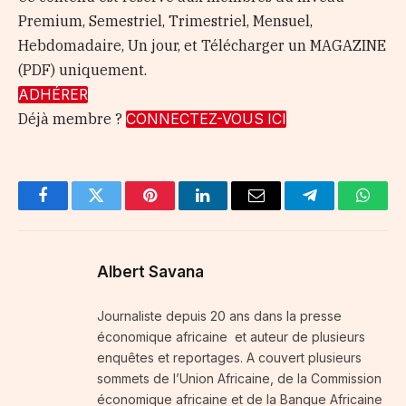
Premium, Semestriel, Trimestriel, Mensuel,
Hebdomadaire, Un jour, et Télécharger un MAGAZINE
(PDF) uniquement.
ADHÉRER
Déjà membre ?
CONNECTEZ-VOUS ICI
Facebook
Twitter
Pinterest
LinkedIn
Email
Telegram
Whats
Albert Savana
Journaliste depuis 20 ans dans la presse
économique africaine et auteur de plusieurs
enquêtes et reportages. A couvert plusieurs
sommets de l’Union Africaine, de la Commission
économique africaine et de la Banque Africaine