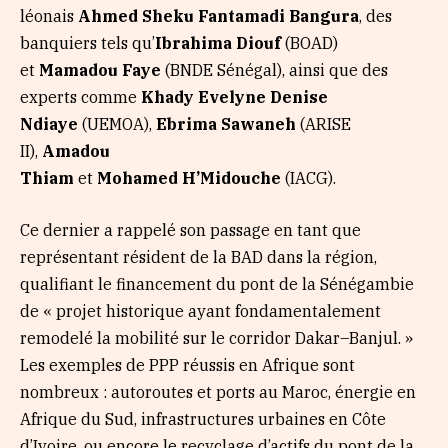
léonais
Ahmed Sheku Fantamadi Bangura
, des
banquiers tels qu’
Ibrahima Diouf
(BOAD)
et
Mamadou Faye
(BNDE Sénégal), ainsi que des
experts comme
Khady Evelyne Denise
Ndiaye
(UEMOA),
Ebrima Sawaneh
(ARISE
II),
Amadou
Thiam
et
Mohamed
H’Midouche
(IACG).
Ce dernier a rappelé son passage en tant que
représentant résident de la BAD dans la région,
qualifiant le financement du pont de la Sénégambie
de « projet historique ayant fondamentalement
remodelé la mobilité sur le corridor Dakar–Banjul. »
Les exemples de PPP réussis en Afrique sont
nombreux : autoroutes et ports au Maroc, énergie en
Afrique du Sud, infrastructures urbaines en Côte
d’Ivoire, ou encore le recyclage d’actifs du pont de la