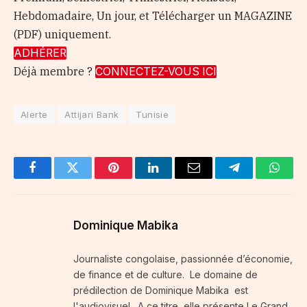
Hebdomadaire, Un jour, et Télécharger un MAGAZINE
(PDF) uniquement.
ADHÉRER
Déjà membre ?
CONNECTEZ-VOUS ICI
Alerte
Attijari Bank
Tunisie
Facebook
Twitter
Pinterest
LinkedIn
Email
Telegram
Whats
Dominique Mabika
Journaliste congolaise, passionnée d’économie,
de finance et de culture. Le domaine de
prédilection de Dominique Mabika est
l'audiovisuel . A ce titre, elle présente Le Grand