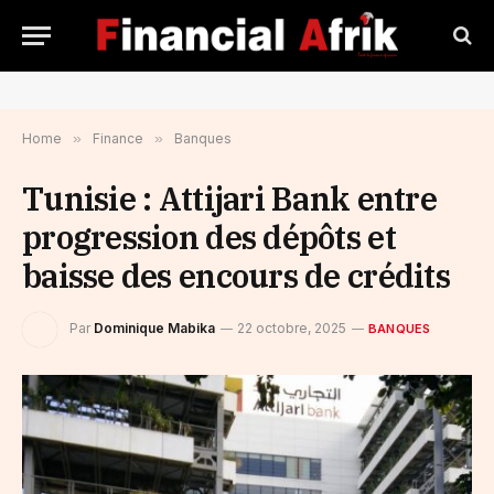
Home
»
Finance
»
Banques
Tunisie : Attijari Bank entre
progression des dépôts et
baisse des encours de crédits
Par
Dominique Mabika
22 octobre, 2025
BANQUES