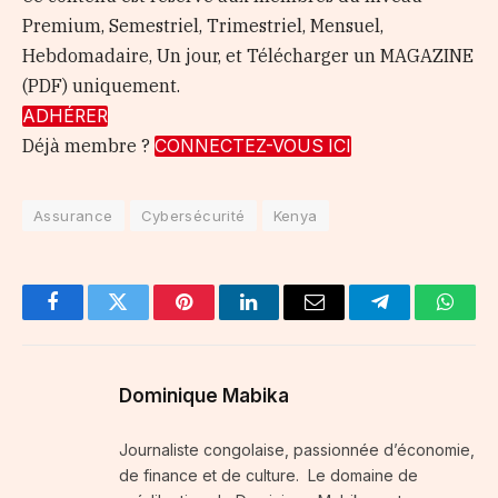
Premium, Semestriel, Trimestriel, Mensuel,
Hebdomadaire, Un jour, et Télécharger un MAGAZINE
(PDF) uniquement.
ADHÉRER
Déjà membre ?
CONNECTEZ-VOUS ICI
Assurance
Cybersécurité
Kenya
Facebook
Twitter
Pinterest
LinkedIn
Email
Telegram
Whats
Dominique Mabika
Journaliste congolaise, passionnée d’économie,
de finance et de culture. Le domaine de