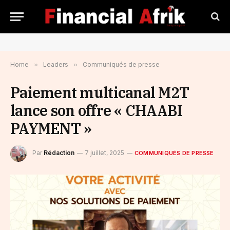
Home
»
Leaders
»
Communiqués de presse
Paiement multicanal M2T
lance son offre « CHAABI
PAYMENT »
Par
Rédaction
7 juillet, 2025
COMMUNIQUÉS DE PRESSE