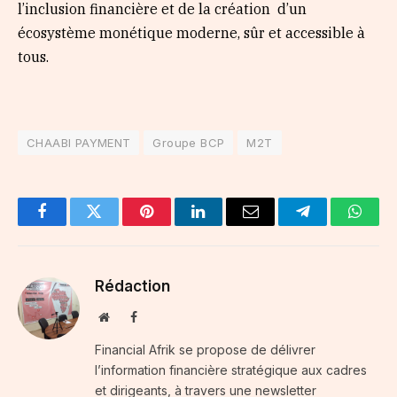
l’inclusion financière et de la création d’un
écosystème monétique moderne, sûr et accessible à
tous.
CHAABI PAYMENT
Groupe BCP
M2T
Facebook
Twitter
Pinterest
LinkedIn
Email
Telegram
Whats
Rédaction
Website
Facebook
Financial Afrik se propose de délivrer
l’information financière stratégique aux cadres
et dirigeants, à travers une newsletter