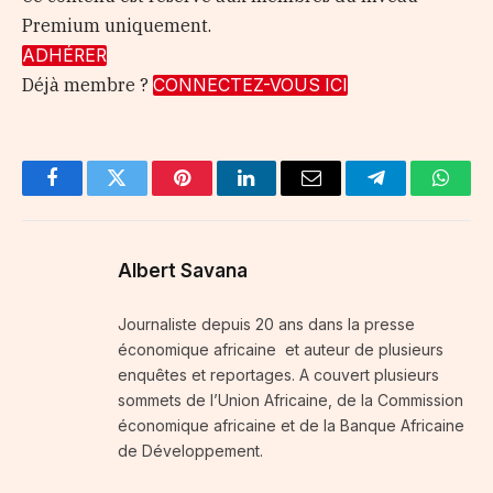
Premium uniquement.
ADHÉRER
Déjà membre ?
CONNECTEZ-VOUS ICI
Facebook
Twitter
Pinterest
LinkedIn
Email
Telegram
Whats
Albert Savana
Journaliste depuis 20 ans dans la presse
économique africaine et auteur de plusieurs
enquêtes et reportages. A couvert plusieurs
sommets de l’Union Africaine, de la Commission
économique africaine et de la Banque Africaine
de Développement.