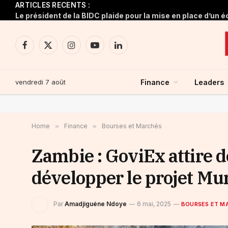
ARTICLES RECENTS :
Facebook
X
Instagram
YouTube
LinkedIn
(Twitter)
vendredi 7 août
Finance
Leaders
Home
»
Finance
»
Bourses et Marchés
Zambie : GoviEx attire d
développer le projet Mu
Par
Amadjiguéne Ndoye
6 mai, 2025
BOURSES ET M