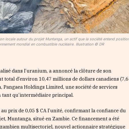
on locale autour du projet Muntanga, un actif que la société entend positio
ionnement mondial en combustible nucléaire. Illustration © DR
alisé dans l’uranium, a annoncé la clôture de son
 total d’environ 10,47 millions de dollars canadiens (7,6
on, Pangaea Holdings Limited, une société de services
n tant qu’intermédiaire principal.
au prix de 0,05 $ CA l’unité, confirmant la confiance du
ojet, Muntanga, situé en Zambie. Ce financement a été
 zambien multisectoriel, nouvel actionnaire stratégique