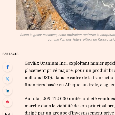
Selon le géant canadien, cette opération renforce la coopérati
comme l’un des futurs piliers de l’approvis
PARTAGER
GoviEx Uranium Inc., exploitant minier spéci
placement privé majoré, pour un produit brut
millions USD). Dans le cadre de la transacti
financiers basée en Afrique australe, a agi e
Au total, 209 412 000 unités ont été vendues 
marché dans la viabilité de son principal pr
dirigé par un groupe d’investissement privé