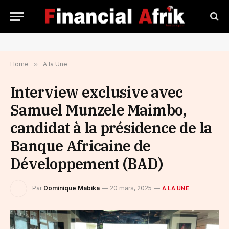
Home
»
A la Une
Interview exclusive avec
Samuel Munzele Maimbo,
candidat à la présidence de la
Banque Africaine de
Développement (BAD)
Par
Dominique Mabika
20 mars, 2025
A LA UNE