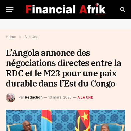
Home
»
A la Une
L’Angola annonce des
négociations directes entre la
RDC et le M23 pour une paix
durable dans l’Est du Congo
Par
Rédaction
13 mars, 2025
A LA UNE