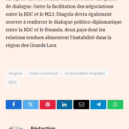
de dialogue. Outre la facilitation des négociations
entre la RDC et le M23, l’Angola devra également
œuvrer à renforcer le dialogue politico-diplomatique
entre la RDC et le Rwanda, deux pays dont les
relations tendues alimentent l’instabilité dans la
région des Grands Lacs.
Angola
João Lourenço
le président angolais
M23
Facebook
Twitter
Pinterest
LinkedIn
Email
Telegram
Whats
Rédaction