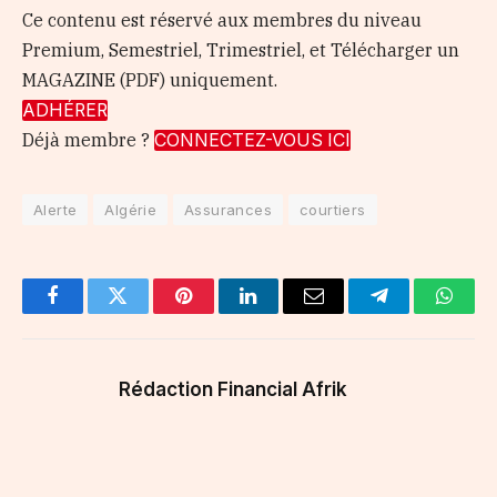
Ce contenu est réservé aux membres du niveau
Premium, Semestriel, Trimestriel, et Télécharger un
MAGAZINE (PDF) uniquement.
ADHÉRER
Déjà membre ?
CONNECTEZ-VOUS ICI
Alerte
Algérie
Assurances
courtiers
Facebook
Twitter
Pinterest
LinkedIn
Email
Telegram
Whats
Rédaction Financial Afrik