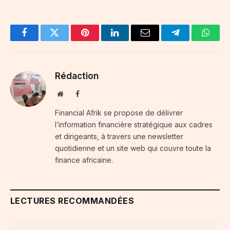
Facebook
Twitter
Pinterest
LinkedIn
Email
Telegram
Whats
Rédaction
Website
Facebook
Financial Afrik se propose de délivrer
l’information financière stratégique aux cadres
et dirigeants, à travers une newsletter
quotidienne et un site web qui couvre toute la
finance africaine.
LECTURES RECOMMANDÉES