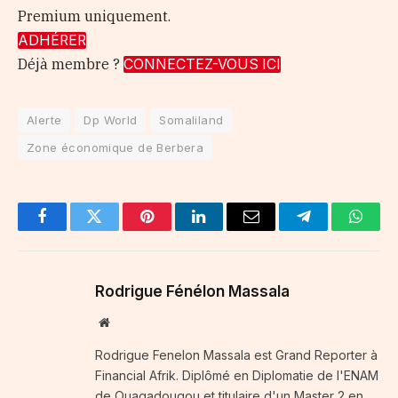
Premium uniquement.
ADHÉRER
Déjà membre ?
CONNECTEZ-VOUS ICI
Alerte
Dp World
Somaliland
Zone économique de Berbera
Facebook
Twitter
Pinterest
LinkedIn
Email
Telegram
Whats
Rodrigue Fénélon Massala
Website
Rodrigue Fenelon Massala est Grand Reporter à
Financial Afrik. Diplômé en Diplomatie de l'ENAM
de Ouagadougou et titulaire d'un Master 2 en