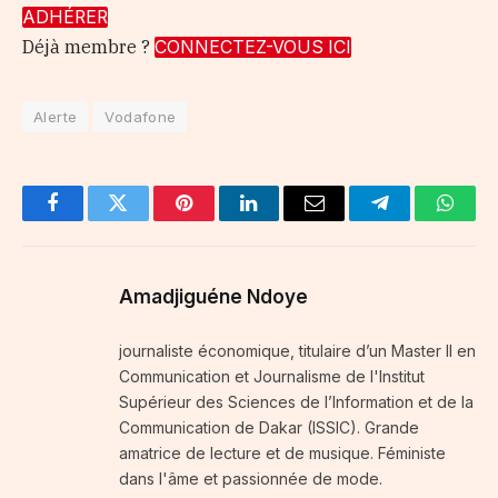
ADHÉRER
Déjà membre ?
CONNECTEZ-VOUS ICI
Alerte
Vodafone
Facebook
Twitter
Pinterest
LinkedIn
Email
Telegram
Whats
Amadjiguéne Ndoye
journaliste économique, titulaire d’un Master II en
Communication et Journalisme de l'Institut
Supérieur des Sciences de l’Information et de la
Communication de Dakar (ISSIC). Grande
amatrice de lecture et de musique. Féministe
dans l'âme et passionnée de mode.