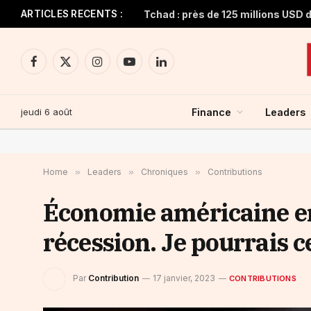
ARTICLES RECENTS :
Facebook
X
Instagram
YouTube
LinkedIn
(Twitter)
jeudi 6 août
Finance
Leaders
Home
»
Leaders
»
Chroniques
»
Contributions
Économie américaine en 
récession. Je pourrais
Par
Contribution
17 janvier, 2023
CONTRIBUTIONS