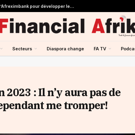
Tchad : près de 125 millions USD d’Afreximbank pour développer les infrastructures et le commerce
Secteurs
Diaspora change
FA TV
Podca
2023 : Il n’y aura pas de
 cependant me tromper!