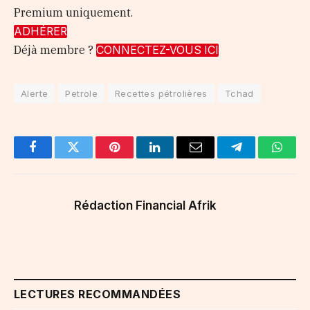
Premium uniquement.
ADHÉRER
Déjà membre ?
CONNECTEZ-VOUS ICI
Alerte
Petrole
Recettes pétrolières
Tchad
Facebook
Twitter
Pinterest
LinkedIn
Email
Telegram
Whats
Rédaction Financial Afrik
LECTURES RECOMMANDÉES