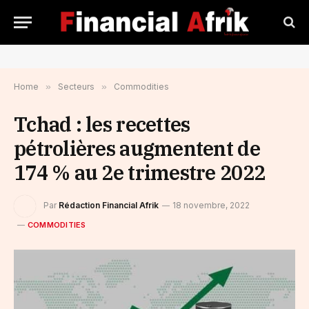
Home
»
Secteurs
»
Commodities
Tchad : les recettes
pétrolières augmentent de
174 % au 2e trimestre 2022
Par
Rédaction Financial Afrik
18 novembre, 2022
COMMODITIES