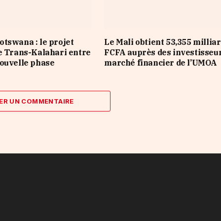
tswana : le projet
Le Mali obtient 53,355 millia
e Trans-Kalahari entre
FCFA auprès des investisseu
ouvelle phase
marché financier de l’UMOA
ER UN COMMENTAIRE