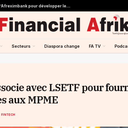
Tchad : près de 125 millions USD d’Afreximbank pour développer les infrastructures et le commerce
Secteurs
Diaspora change
FA TV
Podca
ssocie avec LSETF pour four
ues aux MPME
 FINTECH