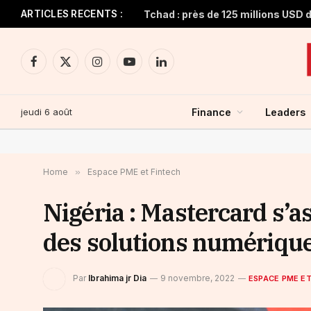
ARTICLES RECENTS :
Facebook
X
Instagram
YouTube
LinkedIn
(Twitter)
jeudi 6 août
Finance
Leaders
Home
»
Espace PME et Fintech
Nigéria : Mastercard s’a
des solutions numériq
Par
Ibrahima jr Dia
9 novembre, 2022
ESPACE PME ET