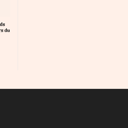
rds
rs du