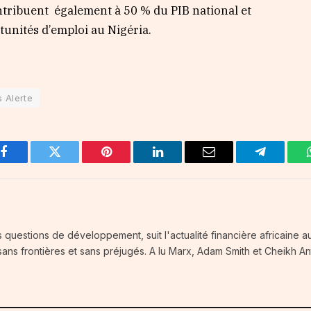
ntribuent également à 50 % du PIB national et
tunités d’emploi au Nigéria.
 Alerte
Facebook
Twitter
Pinterest
LinkedIn
Email
Telegram
questions de développement, suit l'actualité financière africaine au
 sans frontières et sans préjugés. A lu Marx, Adam Smith et Cheikh An