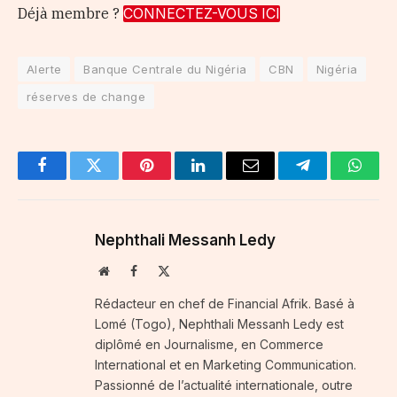
Déjà membre ?
CONNECTEZ-VOUS ICI
Alerte
Banque Centrale du Nigéria
CBN
Nigéria
réserves de change
Facebook
Twitter
Pinterest
LinkedIn
Email
Telegram
Whats
Nephthali Messanh Ledy
Website
Facebook
X
(Twitter)
Rédacteur en chef de Financial Afrik. Basé à
Lomé (Togo), Nephthali Messanh Ledy est
diplômé en Journalisme, en Commerce
International et en Marketing Communication.
Passionné de l’actualité internationale, outre