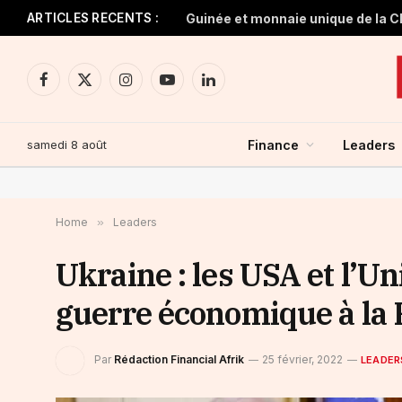
ARTICLES RECENTS :
Facebook
X
Instagram
YouTube
LinkedIn
(Twitter)
samedi 8 août
Finance
Leaders
Home
»
Leaders
Ukraine : les USA et l’U
guerre économique à la 
Par
Rédaction Financial Afrik
25 février, 2022
LEADER