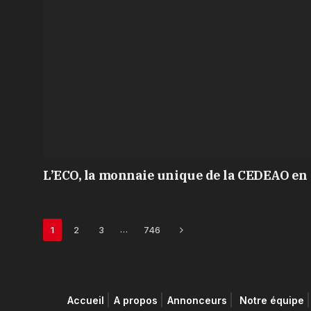
L’ECO, la monnaie unique de la CEDEAO en 
Next
…
1
2
3
746
Accueil
A propos
Annonceurs
Notre équipe