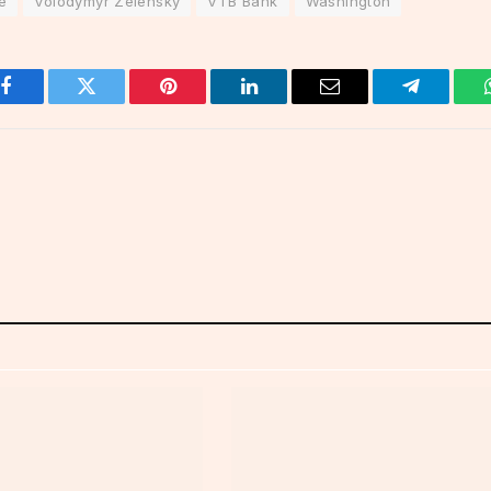
e
Volodymyr Zelensky
VTB Bank
Washington
Facebook
Twitter
Pinterest
LinkedIn
Email
Telegram