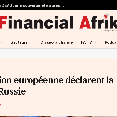
Guinée et monnaie unique de la CEDEAO : une souveraineté à préserver, une intégration à repenser
Secteurs
Diaspora change
FA TV
Podca
nion européenne déclarent la
Russie
S