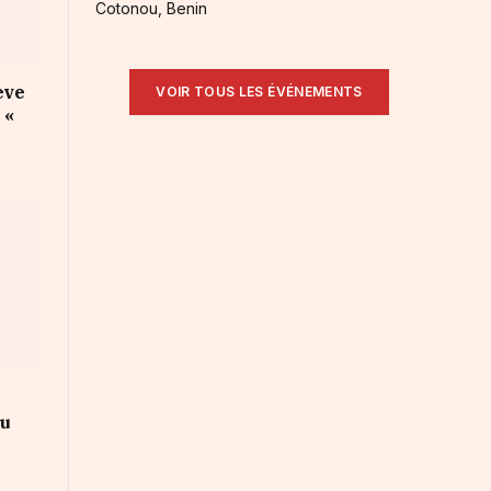
Cotonou, Benin
ève
VOIR TOUS LES ÉVÉNEMENTS
 «
au