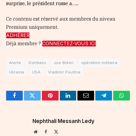
surprise, le président russe a…...
Ce contenu est réservé aux membres du niveau
Premium uniquement.
ADHÉRER
Déjà membre ?
CONNECTEZ-VOUS ICI
Alerte
Donbass
Joe Biden
opération militaire
Ukraine
USA
Vladimir Poutine
Facebook
Twitter
Pinterest
LinkedIn
Email
Telegram
Whats
Nephthali Messanh Ledy
Website
Facebook
X