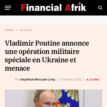
Home
»
A la Une
Vladimir Poutine annonce
une opération militaire
spéciale en Ukraine et
menace
Par
Nephthali Messanh Ledy
24 février, 2022
A LA UNE