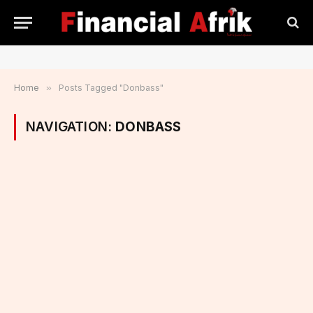
Home
»
Posts Tagged "Donbass"
NAVIGATION:
DONBASS