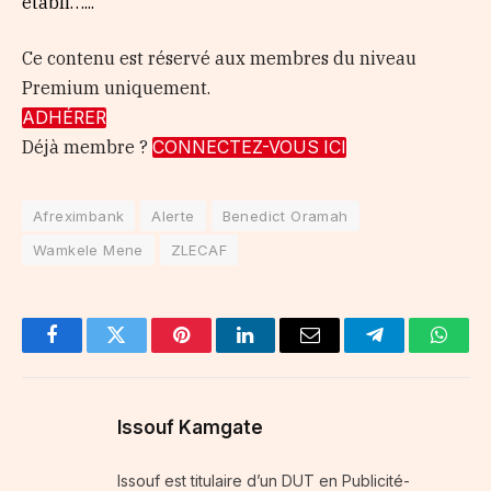
établi…...
Ce contenu est réservé aux membres du niveau
Premium uniquement.
ADHÉRER
Déjà membre ?
CONNECTEZ-VOUS ICI
Afreximbank
Alerte
Benedict Oramah
Wamkele Mene
ZLECAF
Facebook
Twitter
Pinterest
LinkedIn
Email
Telegram
Whats
Issouf Kamgate
Issouf est titulaire d’un DUT en Publicité-