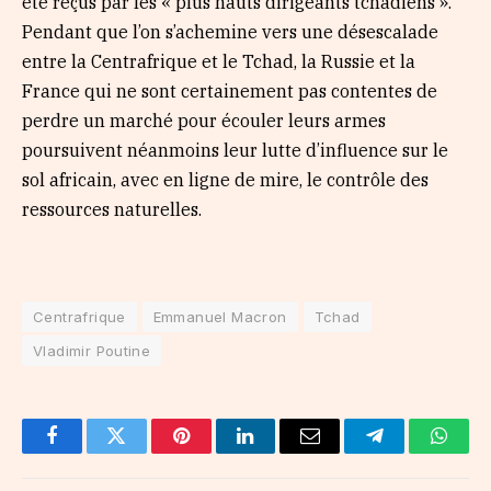
été reçus par les « plus hauts dirigeants tchadiens ».
Pendant que l’on s’achemine vers une désescalade
entre la Centrafrique et le Tchad, la Russie et la
France qui ne sont certainement pas contentes de
perdre un marché pour écouler leurs armes
poursuivent néanmoins leur lutte d’influence sur le
sol africain, avec en ligne de mire, le contrôle des
ressources naturelles.
Centrafrique
Emmanuel Macron
Tchad
Vladimir Poutine
Facebook
Twitter
Pinterest
LinkedIn
Email
Telegram
Whats