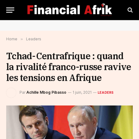
Home
»
Leaders
Tchad-Centrafrique : quand
la rivalité franco-russe ravive
les tensions en Afrique
Par
Achille Mbog Pibasso
1 juin, 2021
LEADERS