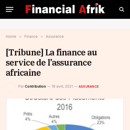
Home
»
Finance
»
Assurance
[Tribune] La finance au
service de l’assurance
africaine
Par
Contribution
16 avril, 2021
ASSURANCE