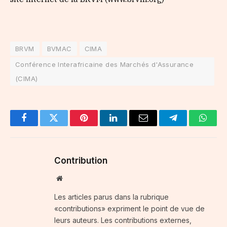
BRVM
BVMAC
CIMA
Conférence Interafricaine des Marchés d'Assurance
(CIMA)
Facebook
Twitter
Pinterest
LinkedIn
Email
Telegram
Whats
Contribution
Website
Les articles parus dans la rubrique
«contributions» expriment le point de vue de
leurs auteurs. Les contributions externes,