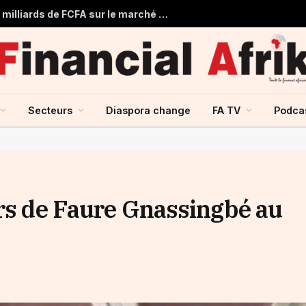
Togo : Le Trésor Public obtient 22 milliards de FCFA sur le marché financier de l’UMOA
Secteurs
Diaspora change
FA TV
Podca
urs de Faure Gnassingbé au