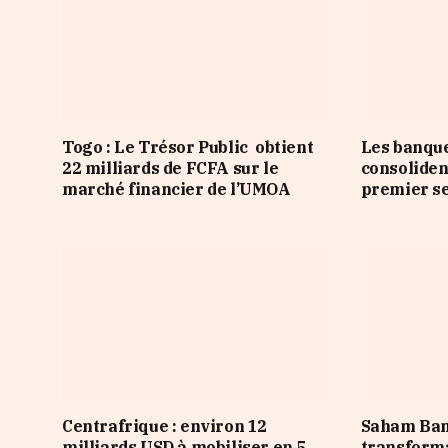
Togo : Le Trésor Public obtient
Les banqu
22 milliards de FCFA sur le
consoliden
marché financier de l’UMOA
premier s
Centrafrique : environ 12
Saham Ban
milliards USD à mobiliser en 5
transforma