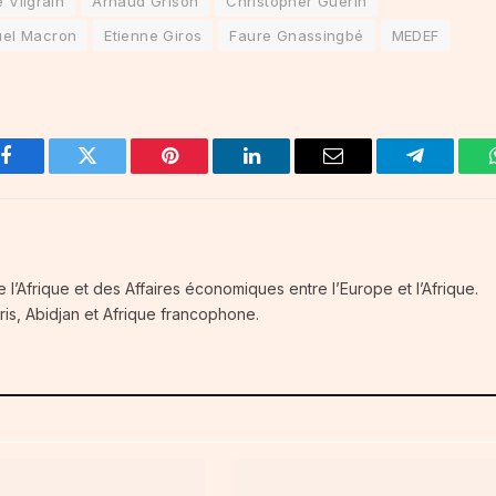
 Vilgrain
Arnaud Grison
Christopher Guérin
el Macron
Etienne Giros
Faure Gnassingbé
MEDEF
Facebook
Twitter
Pinterest
LinkedIn
Email
Telegram
de l’Afrique et des Affaires économiques entre l’Europe et l’Afrique.
ris, Abidjan et Afrique francophone.