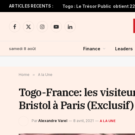
ARTICLES RECENTS :
Facebook
X
Instagram
YouTube
LinkedIn
(Twitter)
samedi 8 août
Finance
Leaders
Home
»
A la Une
Togo-France: les visite
Bristol à Paris (Exclusif)
Par
Alexandre Varel
8 avril, 2021
A LA UNE