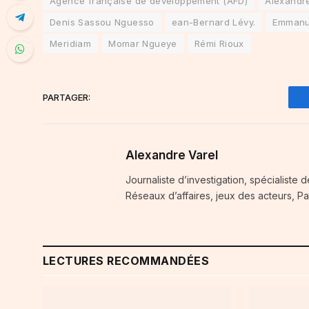
Agence française de développement (AFD)
Alexandre
Denis Sassou Nguesso
ean-Bernard Lévy.
Emmanu
Meridiam
Momar Ngueye
Rémi Rioux
PARTAGER:
Alexandre Varel
Journaliste d’investigation, spécialiste 
Réseaux d’affaires, jeux des acteurs, Pa
LECTURES RECOMMANDÉES