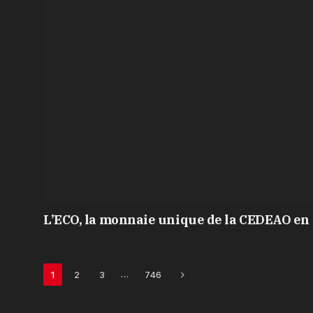
L’ECO, la monnaie unique de la CEDEAO en 
Next
…
1
2
3
746