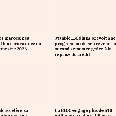
es marocaines
Stanbic Holdings prévoit une
t leur croissance au
progression de ses revenus 
emestre 2026
second semestre grâce à la
reprise du crédit
k accélère sa
La BIDC engage plus de 510
tion avec un
millions de dollars US pour