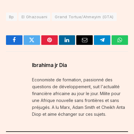
Bp
El Ghazouani
Grand Tortue/Ahmeyim (GTA)
Facebook
Twitter
Pinterest
LinkedIn
Email
Telegram
Whats
Ibrahima jr Dia
Economiste de formation, passionné des
questions de développement, suit l'actualité
financière africaine au jour le jour. Milite pour
une Afrique nouvelle sans frontières et sans
préjugés. A lu Marx, Adam Smith et Cheikh Anta
Diop et aime échanger sur ces sujets.