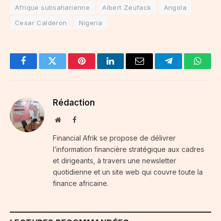
Afrique subsaharienne
Albert Zeufack
Angola
Cesar Calderon
Nigeria
Facebook
Twitter
Pinterest
LinkedIn
Email
Telegram
Whats
Rédaction
Website
Facebook
Financial Afrik se propose de délivrer
l’information financière stratégique aux cadres
et dirigeants, à travers une newsletter
quotidienne et un site web qui couvre toute la
finance africaine.