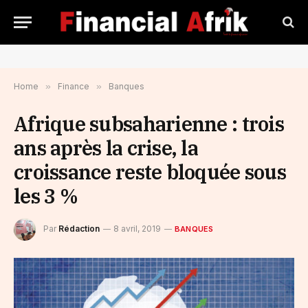
Home
»
Finance
»
Banques
Afrique subsaharienne : trois
ans après la crise, la
croissance reste bloquée sous
les 3 %
Par
Rédaction
8 avril, 2019
BANQUES