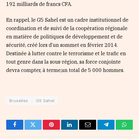
192 milliards de francs CFA.
En rappel, le G5 Sahel est un cadre institutionnel de
coordination et de suivi de la coopération régionale
en matière de politiques de développement et de
sécurité, créé lors d’un sommet en février 2014.
Destinée à lutter contre le terrorisme et le trafic en
tout genre dans la sous-région, sa force conjointe
devra compter, à terme,un total de 5 000 hommes.
Bruxelles
G5 Sahel
Facebook
Twitter
Pinterest
LinkedIn
Email
Telegram
Whats