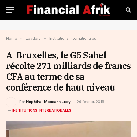
Home
»
Leaders
»
Institutions internationales
A Bruxelles, le G5 Sahel
récolte 271 milliards de francs
CFA au terme de sa
conférence de haut niveau
Par
Nephthali Messanh Ledy
26 février, 2018
INSTITUTIONS INTERNATIONALES