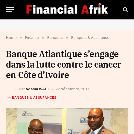
Home
»
Finance
»
Banques
»
Banques & Assurances
Banque Atlantique s’engage
dans la lutte contre le cancer
en Côte d’Ivoire
Par
Adama WADE
22 décembre, 2017
BANQUES & ASSURANCES