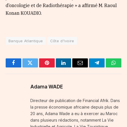
d’oncologie et de Radiothérapie » a affirmé M. Raoul
Konan KOUADIO.
Banque Atlantique
Côte d'Ivoire
Facebook
Twitter
Pinterest
LinkedIn
Email
Telegram
Whats
Adama WADE
Directeur de publication de Financial Afrik. Dans
la presse économique africaine depuis plus de
20 ans, Adama Wade a eu à exercer au Maroc
dans plusieurs rédactions, notamment La Vie
Industrielle et Agricole, La Vie Touristique,