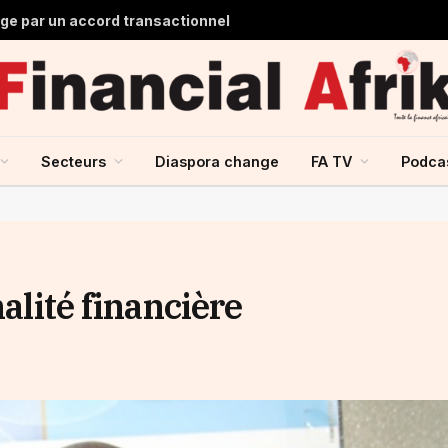
lge par un accord transactionnel
Secteurs
Diaspora change
FA TV
Podca
nalité financière