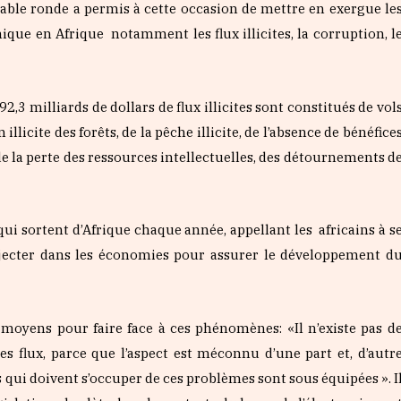
able ronde a permis à cette occasion de mettre en exergue le
ue en Afrique notamment les flux illicites, la corruption, l
2,3 milliards de dollars de flux illicites sont constitués de vol
illicite des forêts, de la pêche illicite, de l’absence de bénéfice
e la perte des ressources intellectuelles, des détournements d
 qui sortent
d’Afrique chaque année, appellant les africains à s
 injecter dans les économies pour assurer le développement d
oyens pour faire face à ces phénomènes: «Il n’existe pas d
s flux, parce que l’aspect est méconnu d’une part et, d’autr
s qui doivent s’occuper de ces problèmes sont sous équipées ». I