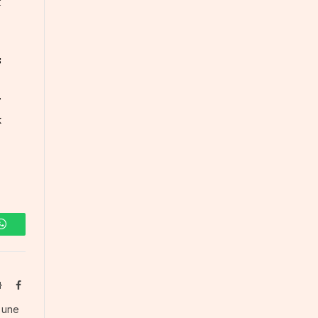
t
s
t
r
x
WhatsApp
Website
Facebook
s une