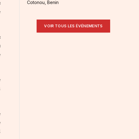
Cotonou, Benin
s
e
VOIR TOUS LES ÉVÉNEMENTS
s
s
e
e
u
e
e
l