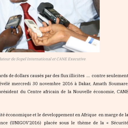
teur de Sopel International et CANE Executive
ds de dollars causés par des flux illicites
…
contre seulemen
 révélé mercredi 30 novembre 2016 à Dakar, Amath Soumare
 président du Centre africain de la Nouvelle économie, CAN
rité économique et le developpement en Afrique en marge de l
nance (UNIGOV’2016)
placée sous le thème de la « Sécurit