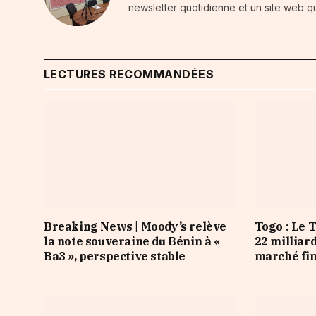
newsletter quotidienne et un site web qu
LECTURES RECOMMANDÉES
Breaking News | Moody’s relève
Togo : Le 
la note souveraine du Bénin à «
22 milliar
Ba3 », perspective stable
marché fi