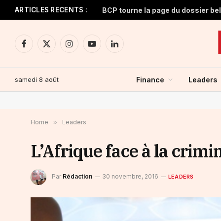
ARTICLES RECENTS :
BCP tourne la page du dossier be
Facebook
X
Instagram
YouTube
LinkedIn
(Twitter)
samedi 8 août
Finance
Leaders
Home
»
Leaders
L’Afrique face à la crimi
Par
Rédaction
30 novembre, 2016
LEADERS