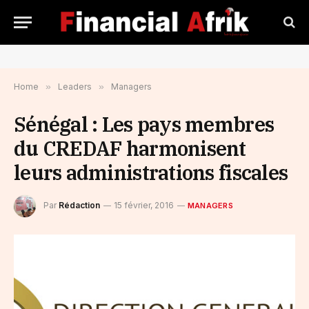
Home
»
Leaders
»
Managers
Sénégal : Les pays membres
du CREDAF harmonisent
leurs administrations fiscales
Par
Rédaction
15 février, 2016
MANAGERS