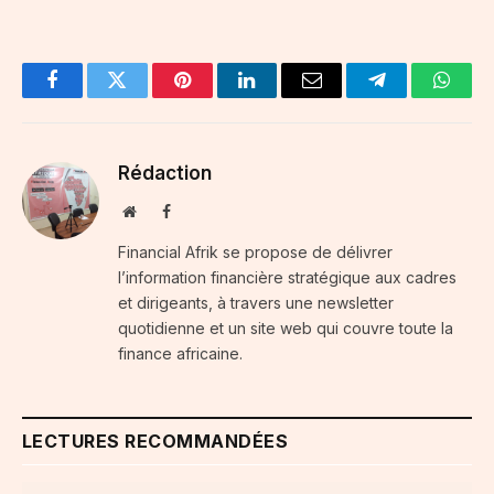
Facebook
Twitter
Pinterest
LinkedIn
Email
Telegram
Whats
Rédaction
Website
Facebook
Financial Afrik se propose de délivrer
l’information financière stratégique aux cadres
et dirigeants, à travers une newsletter
quotidienne et un site web qui couvre toute la
finance africaine.
LECTURES RECOMMANDÉES