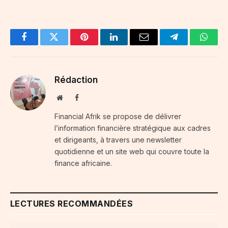
Facebook
Twitter
Pinterest
LinkedIn
Email
Telegram
Whats
Rédaction
Website
Facebook
Financial Afrik se propose de délivrer
l’information financière stratégique aux cadres
et dirigeants, à travers une newsletter
quotidienne et un site web qui couvre toute la
finance africaine.
LECTURES RECOMMANDÉES