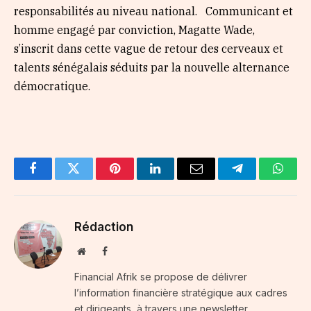
responsabilités au niveau national. Communicant et
homme engagé par conviction, Magatte Wade,
s’inscrit dans cette vague de retour des cerveaux et
talents sénégalais séduits par la nouvelle alternance
démocratique.
Facebook
Twitter
Pinterest
LinkedIn
Email
Telegram
Whats
Rédaction
Website
Facebook
Financial Afrik se propose de délivrer
l’information financière stratégique aux cadres
et dirigeants, à travers une newsletter