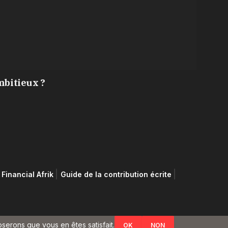
mbitieux ?
Financial Afrik
Guide de la contribution écrite
oserons que vous en êtes satisfait.
OK
NON