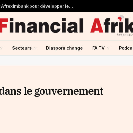
Tchad : près de 125 millions USD d’Afreximbank pour développer les infrastructures et le commerce
Secteurs
Diaspora change
FA TV
Podca
 dans le gouvernement