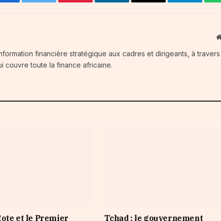
Facebook
Twitter
Pinterest
LinkedIn
Email
Telegram
information financière stratégique aux cadres et dirigeants, à traver
i couvre toute la finance africaine.
ote et le Premier
Tchad : le gouvernement