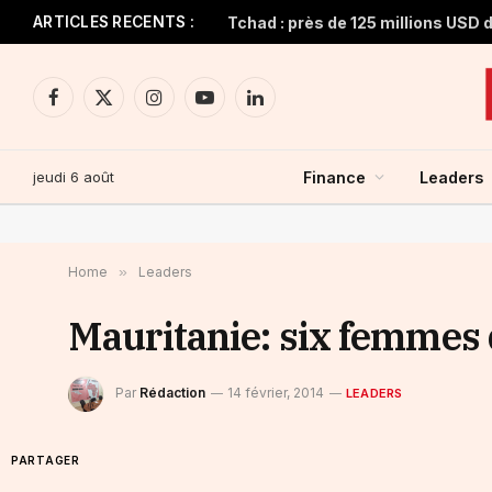
ARTICLES RECENTS :
Facebook
X
Instagram
YouTube
LinkedIn
(Twitter)
jeudi 6 août
Finance
Leaders
Home
»
Leaders
Mauritanie: six femmes
Par
Rédaction
14 février, 2014
LEADERS
PARTAGER