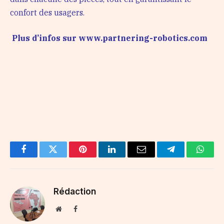
confort des usagers.
Plus d’infos sur
www.partnering-robotics.com
Facebook
Twitter
Pinterest
LinkedIn
Email
Telegram
Whats
Rédaction
Website
Facebook